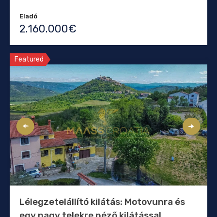
Eladó
2.160.000€
Featured
Lélegzetelállító kilátás: Motovunra és
egy nagy telekre néző kilátással.