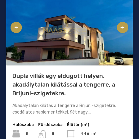
Dupla villák egy eldugott helyen,
akadálytalan kilátással a tengerre, a
Brijuni-szigetekre.
Akadálytalan kilátás a tengerre a Brijuni-szigetekre,
csodálatos naplementékkel. Két nagy,…
Hálószoba
Fürdőszoba
Élőtér (m²)
8
446
m²
8