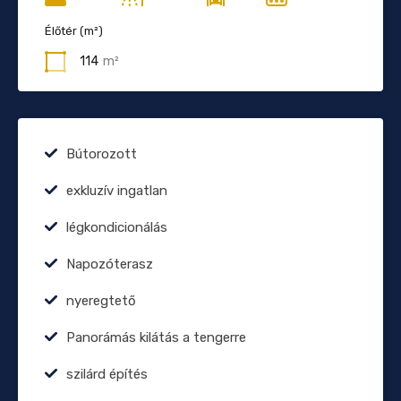
Élőtér (m²)
114
m²
Bútorozott
exkluzív ingatlan
légkondicionálás
Napozóterasz
nyeregtető
Panorámás kilátás a tengerre
szilárd építés