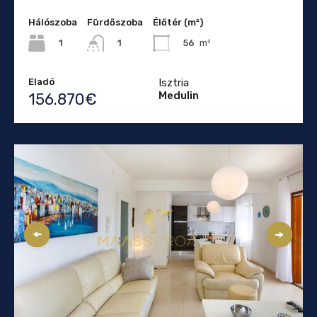
Hálószoba
Fürdőszoba
Élőtér (m²)
1
56
m²
1
Eladó
Isztria
Medulin
156.870€