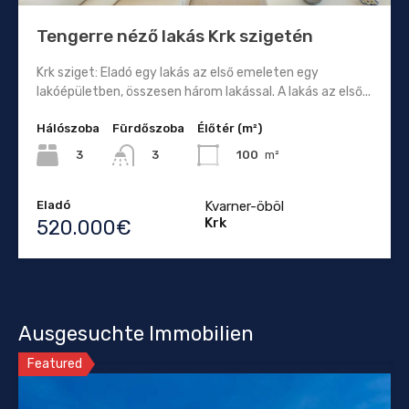
Tengerre néző lakás Krk szigetén
Krk sziget: Eladó egy lakás az első emeleten egy
lakóépületben, összesen három lakással. A lakás az első...
Hálószoba
Fürdőszoba
Élőtér (m²)
3
100
m²
3
Eladó
Kvarner-öböl
Krk
520.000€
Ausgesuchte Immobilien
Featured