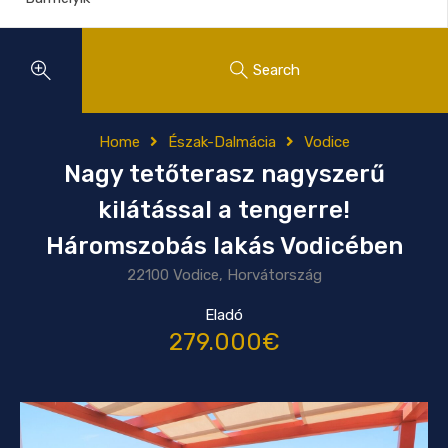
Search
Home
Észak-Dalmácia
Vodice
Nagy tetőterasz nagyszerű
kilátással a tengerre!
Háromszobás lakás Vodicében
22100 Vodice, Horvátország
Eladó
279.000€