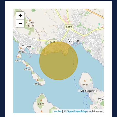
+
−
Leaflet
| ©
OpenStreetMap
contributors