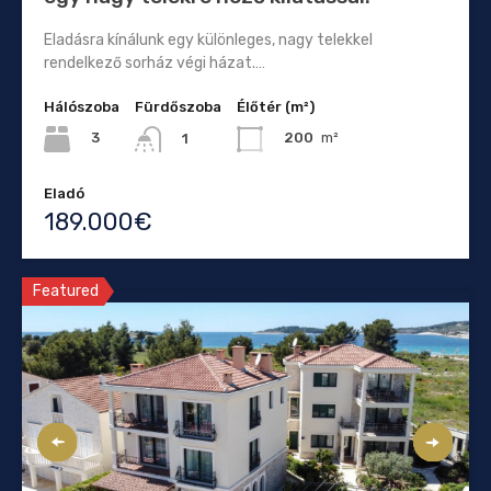
Eladásra kínálunk egy különleges, nagy telekkel
rendelkező sorház végi házat.…
Hálószoba
Fürdőszoba
Élőtér (m²)
3
200
m²
1
Eladó
189.000€
Featured