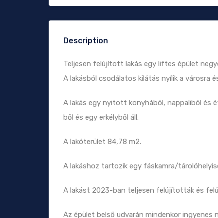
Description
Teljesen felújított lakás egy liftes épület neg
A lakásból csodálatos kilátás nyílik a városra é
A lakás egy nyitott konyhából, nappaliból és 
ből és egy erkélyből áll.
A lakóterület 84,78 m2.
A lakáshoz tartozik egy fáskamra/tárolóhelyis
A lakást 2023-ban teljesen felújították és felú
Az épület belső udvarán mindenkor ingyenes ny