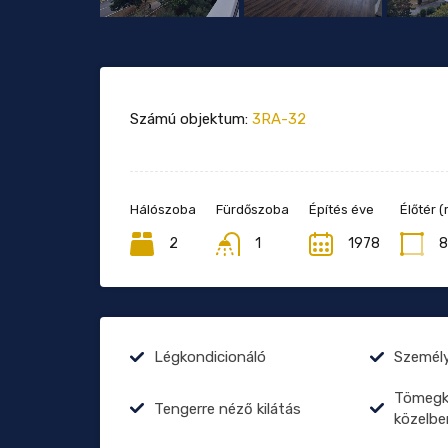
Számú objektum:
3RA-32
Hálószoba
Fürdőszoba
Építés éve
Élőtér (
2
1
1978
8
Légkondicionáló
Személy
Tömegkö
Tengerre néző kilátás
közelbe