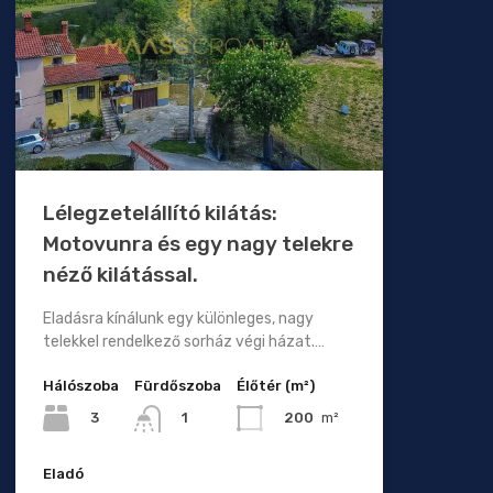
Lélegzetelállító kilátás:
Motovunra és egy nagy telekre
néző kilátással.
Eladásra kínálunk egy különleges, nagy
telekkel rendelkező sorház végi házat.…
Hálószoba
Fürdőszoba
Élőtér (m²)
3
200
m²
1
Eladó