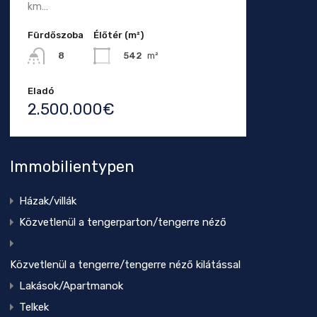
km…
Fürdőszoba
Élőtér (m²)
542
m²
8
Eladó
2.500.000€
Immobilientypen
Házak/villák
Közvetlenül a tengerparton/tengerre néző
Közvetlenül a tengerre/tengerre néző kilátással
Lakások/Apartmanok
Telkek