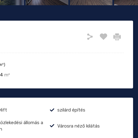
m²)
4
m²
lift
szilárd építés
zlekedési állomás a
Városra néző kilátás
n