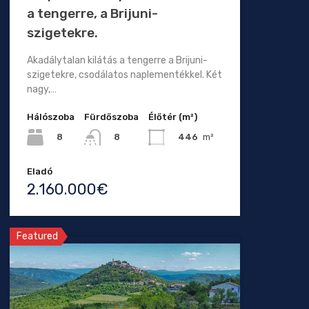
a tengerre, a Brijuni-
szigetekre.
Akadálytalan kilátás a tengerre a Brijuni-
szigetekre, csodálatos naplementékkel. Két
nagy,…
Hálószoba
Fürdőszoba
Élőtér (m²)
8
446
m²
8
Eladó
2.160.000€
Featured