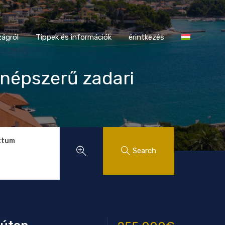
tországról
Tippek és információk
érintkezés
ágról
Tippek és információk
érintkezés
 népszerű zadari
ktum
Search