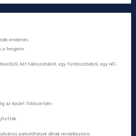
yedik emeletén.
s a tengerre.
étkezőből, két hálószobából, egy fürdőszobából, egy WC-
ég az épület földszintjén.
jították.
ilvános parkolóhelyek állnak rendelkezésre.