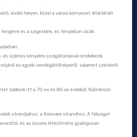
tó, kiváló helyen, közel a városi környezet által kínált
a tengerre és a szigetekre, és fényárban úszik.
Zadarban.
 és számos kényelmi szolgáltatással rendelkezik.
zójáról és egyéb vendéglátóhelyeiről, valamint üzleteiről
etet találunk itt a 70-es és 80-as évekből. Különböző
esebb strandjához, a Kolovare strandhoz. A félsziget
evardtól, és az összes létesítmény gyalogosan