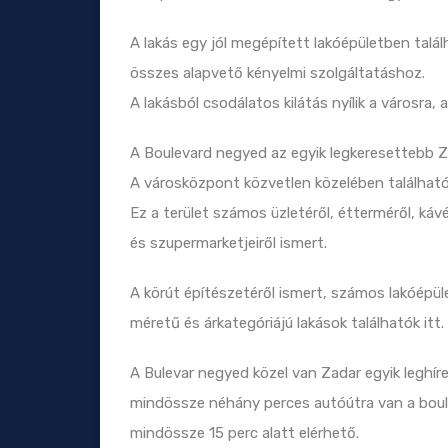
A lakás egy jól megépített lakóépületben találha
összes alapvető kényelmi szolgáltatáshoz.
A lakásból csodálatos kilátás nyílik a városra, 
A Boulevard negyed az egyik legkeresettebb 
A városközpont közvetlen közelében található,
Ez a terület számos üzletéről, étterméről, kávé
és szupermarketjeiről ismert.
A körút építészetéről ismert, számos lakóépül
méretű és árkategóriájú lakások találhatók itt.
A Bulevar negyed közel van Zadar egyik leghír
mindössze néhány perces autóútra van a boul
mindössze 15 perc alatt elérhető.