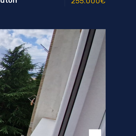
rúton
255.000€