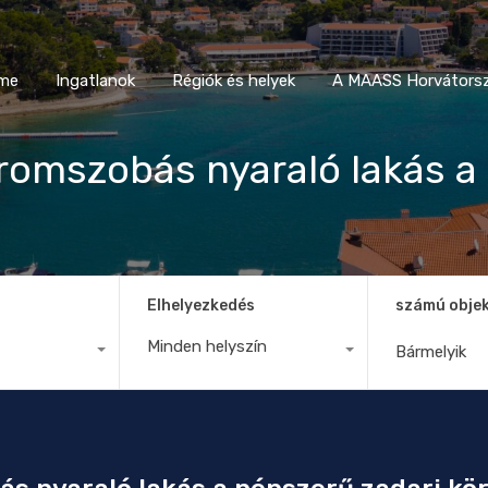
Home
Ingatlanok
Régiók és helyek
A MAASS Horvá
me
Ingatlanok
Régiók és helyek
A MAASS Horvátorsz
háromszobás nyaraló lakás a
Elhelyezkedés
számú obje
Minden helyszín