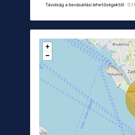
Távolság a bevásárlási lehetőségektől:
0,1
+
−