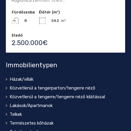
Rogoznica Zentrum: 15 km…
Fürdőszoba
Élőtér (m²)
542
m²
8
Eladó
2.500.000€
Immobilientypen
Házak/villák
Közvetlenül a tengerparton/tengerre néző
Közvetlenül a tengerre/tengerre néző kilátással
Lakások/Apartmanok
Telkek
Természetes kőházak