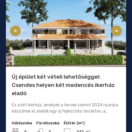
Új épület két vételi lehetőséggel:
Csendes helyen két medencés ikerház
eladó
Ez a két ikerház, amelyek a tervek szerint 2024 nyarára
készülnek el, eladók egy új fejlesztési területen, a...
Hálószoba
Fürdőszoba
Élőtér (m²)
5
241
m²
5