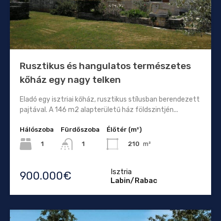
Rusztikus és hangulatos természetes
kőház egy nagy telken
Eladó egy isztriai kőház, rusztikus stílusban berendezett
pajtával. A 146 m2 alapterületű ház földszintjén...
Hálószoba
Fürdőszoba
Élőtér (m²)
1
210
m²
1
Isztria
900.000€
Labin/Rabac