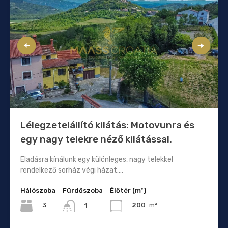
Lélegzetelállító kilátás: Motovunra és
egy nagy telekre néző kilátással.
Eladásra kínálunk egy különleges, nagy telekkel
rendelkező sorház végi házat.…
Hálószoba
Fürdőszoba
Élőtér (m²)
3
200
m²
1