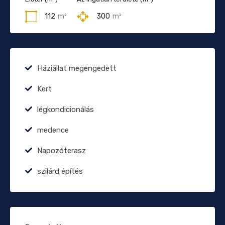
112
m²
300
m²
Háziállat megengedett
Kert
légkondicionálás
medence
Napozóterasz
szilárd építés