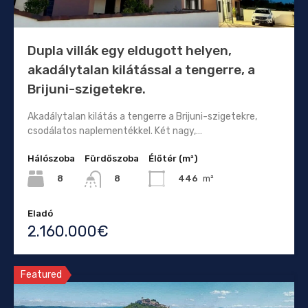
Dupla villák egy eldugott helyen,
akadálytalan kilátással a tengerre, a
Brijuni-szigetekre.
Akadálytalan kilátás a tengerre a Brijuni-szigetekre,
csodálatos naplementékkel. Két nagy,…
Hálószoba
Fürdőszoba
Élőtér (m²)
8
446
m²
8
Eladó
2.160.000€
Featured