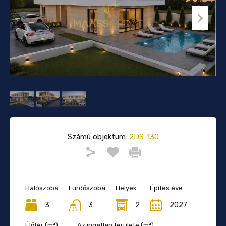
Számú objektum:
2DS-130
Hálószoba
Fürdőszoba
Helyek
Építés éve
3
3
2
2027
Élőtér (m²)
Az ingatlan területe (m²)