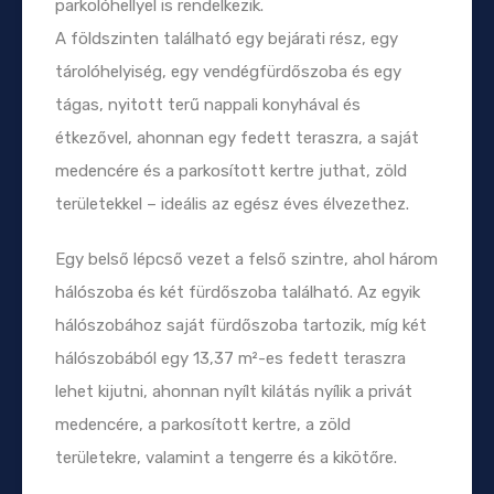
parkolóhellyel is rendelkezik.
A földszinten található egy bejárati rész, egy
tárolóhelyiség, egy vendégfürdőszoba és egy
tágas, nyitott terű nappali konyhával és
étkezővel, ahonnan egy fedett teraszra, a saját
medencére és a parkosított kertre juthat, zöld
területekkel – ideális az egész éves élvezethez.
Egy belső lépcső vezet a felső szintre, ahol három
hálószoba és két fürdőszoba található. Az egyik
hálószobához saját fürdőszoba tartozik, míg két
hálószobából egy 13,37 m²-es fedett teraszra
lehet kijutni, ahonnan nyílt kilátás nyílik a privát
medencére, a parkosított kertre, a zöld
területekre, valamint a tengerre és a kikötőre.