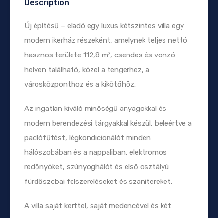
Description
Új építésű – eladó egy luxus kétszintes villa egy
modern ikerház részeként, amelynek teljes nettó
hasznos területe 112,8 m², csendes és vonzó
helyen található, közel a tengerhez, a
városközponthoz és a kikötőhöz.
Az ingatlan kiváló minőségű anyagokkal és
modern berendezési tárgyakkal készül, beleértve a
padlófűtést, légkondicionálót minden
hálószobában és a nappaliban, elektromos
redőnyöket, szúnyoghálót és első osztályú
fürdőszobai felszereléseket és szanitereket.
A villa saját kerttel, saját medencével és két