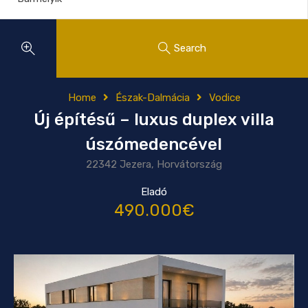
Search
Home
Észak-Dalmácia
Vodice
Új építésű – luxus duplex villa
úszómedencével
22342 Jezera, Horvátország
Eladó
490.000€