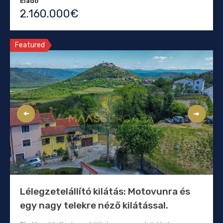
Eladó
2.160.000€
Featured
Lélegzetelállító kilátás: Motovunra és
egy nagy telekre néző kilátással.