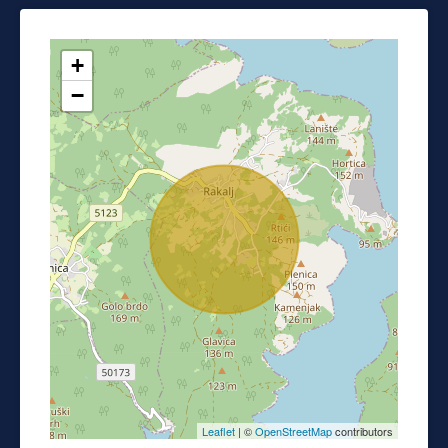
+
−
Leaflet
| ©
OpenStreetMap
contributors