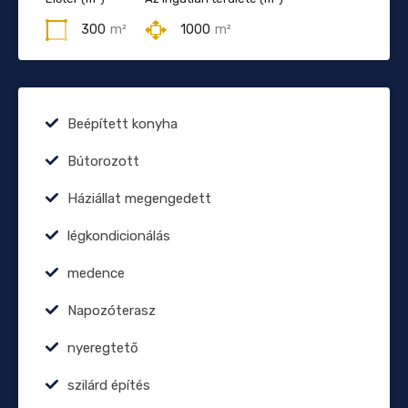
300
m²
1000
m²
Beépített konyha
Bútorozott
Háziállat megengedett
légkondicionálás
medence
Napozóterasz
nyeregtető
szilárd építés