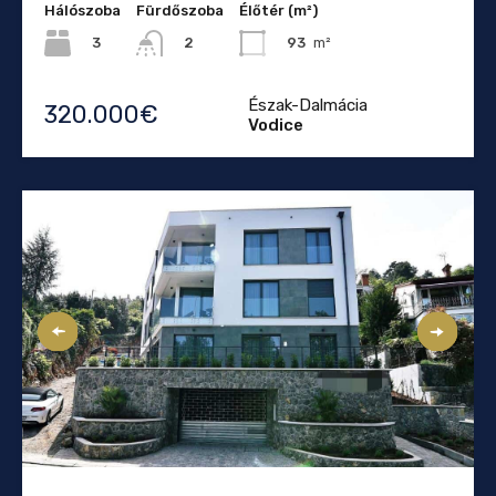
Hálószoba
Fürdőszoba
Élőtér (m²)
3
93
m²
2
Észak-Dalmácia
320.000€
Vodice