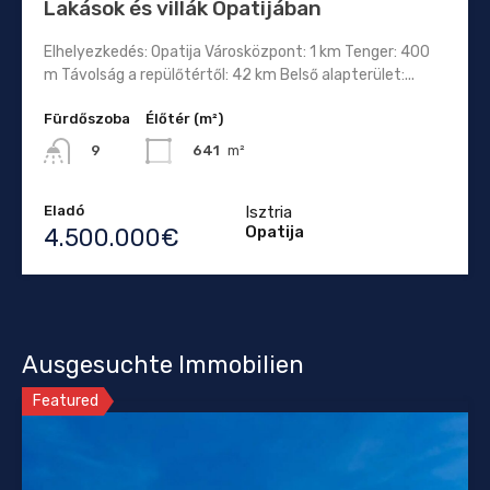
Lakások és villák Opatijában
Elhelyezkedés: Opatija Városközpont: 1 km Tenger: 400
m Távolság a repülőtértől: 42 km Belső alapterület:...
Fürdőszoba
Élőtér (m²)
641
m²
9
Eladó
Isztria
Opatija
4.500.000€
Ausgesuchte Immobilien
Featured