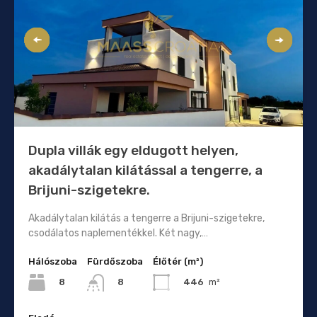
Dupla villák egy eldugott helyen,
akadálytalan kilátással a tengerre, a
Brijuni-szigetekre.
Akadálytalan kilátás a tengerre a Brijuni-szigetekre,
csodálatos naplementékkel. Két nagy,…
Hálószoba
Fürdőszoba
Élőtér (m²)
8
446
m²
8