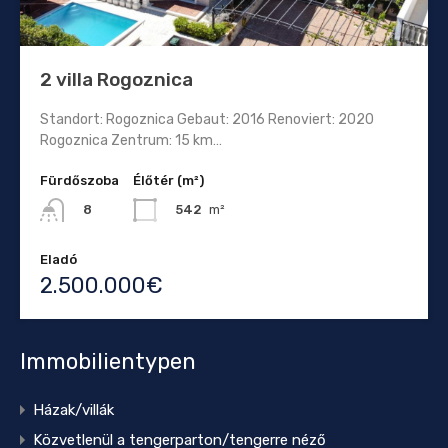
2 villa Rogoznica
Standort: Rogoznica Gebaut: 2016 Renoviert: 2020
Rogoznica Zentrum: 15 km…
Fürdőszoba
Élőtér (m²)
542
m²
8
Eladó
2.500.000€
Immobilientypen
Házak/villák
Közvetlenül a tengerparton/tengerre néző