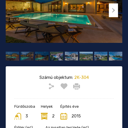
Számú objektum:
2K-304
Fürdőszoba
Helyek
Építés éve
3
2
2015
Élőtér (m²)
Az ingatlan területe (m²)