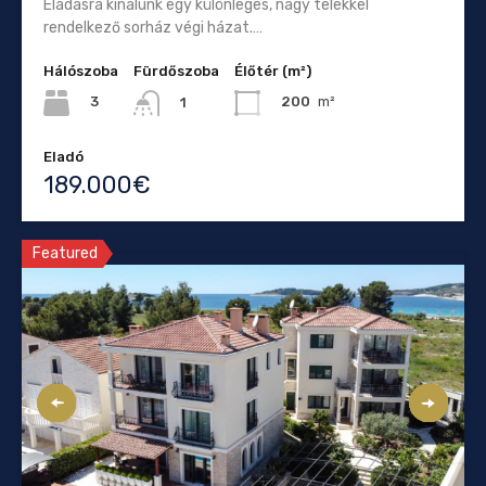
Eladásra kínálunk egy különleges, nagy telekkel
rendelkező sorház végi házat.…
Hálószoba
Fürdőszoba
Élőtér (m²)
3
200
m²
1
Eladó
189.000€
Featured