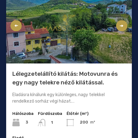
Lélegzetelállító kilátás: Motovunra és
egy nagy telekre néző kilátással.
Eladásra kínálunk egy különleges, nagy telekkel
rendelkező sorház végi házat.…
Hálószoba
Fürdőszoba
Élőtér (m²)
3
200
m²
1
Eladó