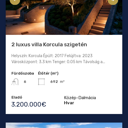
2 luxus villa Korcula szigetén
Helyszín: Korcula Épült: 2017 Felújítva: 2023
Városközpont: 3.3 km Tenger: 0.05 km Távolság a...
Fürdőszoba
Élőtér (m²)
692
m²
6
Eladó
Közép-Dalmácia
Hvar
3.200.000€