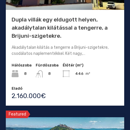
Dupla villák egy eldugott helyen,
akadálytalan kilátással a tengerre, a
Brijuni-szigetekre.
Akadálytalan kilátás a tengerre a Brijuni-szigetekre,
csodálatos naplementékkel. Két nagy,…
Hálószoba
Fürdőszoba
Élőtér (m²)
8
446
m²
8
Eladó
2.160.000€
Featured