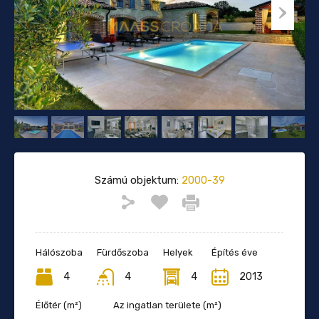
Számú objektum:
2000-39
Hálószoba
Fürdőszoba
Helyek
Építés éve
4
4
4
2013
Élőtér (m²)
Az ingatlan területe (m²)