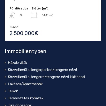
Fürdőszoba
Élőtér (m²)
542
m²
8
Eladó
2.500.000€
Immobilientypen
Házak/villák
Közvetlenül a tengerparton/tengerre néző
Közvetlenül a tengerre/tengerre néző kilátással
Lakások/Apartmanok
Telkek
Természetes kőházak
Tulajdonságok