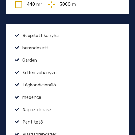
440
m²
3000
m²
Beépített konyha
berendezett
Garden
Kültéri zuhanyzó
Légkondicionáló
medence
Napozóterasz
Pent tető
Riasztórendszer