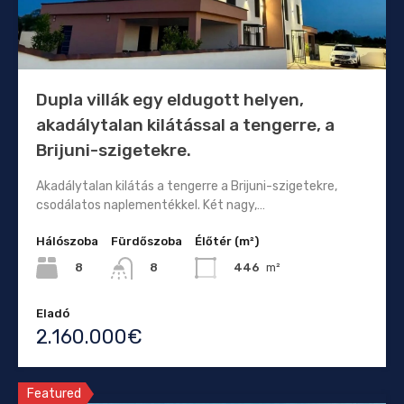
Dupla villák egy eldugott helyen,
akadálytalan kilátással a tengerre, a
Brijuni-szigetekre.
Akadálytalan kilátás a tengerre a Brijuni-szigetekre,
csodálatos naplementékkel. Két nagy,…
Hálószoba
Fürdőszoba
Élőtér (m²)
8
446
m²
8
Eladó
2.160.000€
Featured