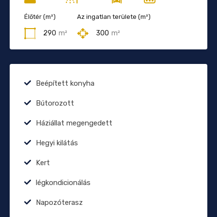
Élőtér (m²)
Az ingatlan területe (m²)
290
m²
300
m²
Beépített konyha
Bútorozott
Háziállat megengedett
Hegyi kilátás
Kert
légkondicionálás
Napozóterasz