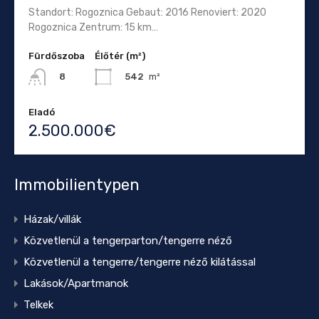
Standort: Rogoznica Gebaut: 2016 Renoviert: 2020
Rogoznica Zentrum: 15 km…
Fürdőszoba
Élőtér (m²)
542
m²
8
Eladó
2.500.000€
Immobilientypen
Házak/villák
Közvetlenül a tengerparton/tengerre néző
Közvetlenül a tengerre/tengerre néző kilátással
Lakások/Apartmanok
Telkek