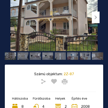
Számú objektum:
2Z-87
Hálószoba
Fürdőszoba
Helyek
Építés éve
8
4
2
2008