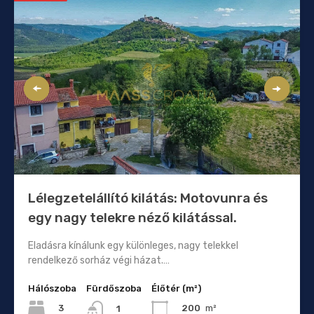
Lélegzetelállító kilátás: Motovunra és
egy nagy telekre néző kilátással.
Eladásra kínálunk egy különleges, nagy telekkel
rendelkező sorház végi házat.…
Hálószoba
Fürdőszoba
Élőtér (m²)
3
200
m²
1