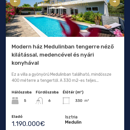
Modern ház Medulinban tengerre néző
kilátással, medencével és nyári
konyhával
Ez a villa a gyönyörű Medulinban található, mindössze
400 méterre a tengertől. A 330 m2-es teljes...
Hálószoba
Fürdőszoba
Élőtér (m²)
5
330
m²
6
Eladó
Isztria
Medulin
1.190.000€