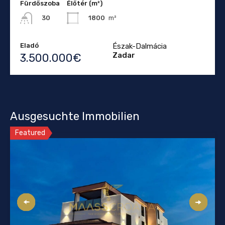
Fürdőszoba
Élőtér (m²)
1800
m²
30
Eladó
Észak-Dalmácia
Zadar
3.500.000€
Ausgesuchte Immobilien
Featured