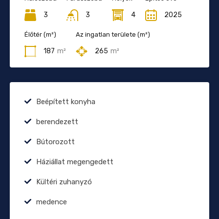
3
3
4
2025
Élőtér (m²)
Az ingatlan területe (m²)
187
m²
265
m²
Beépített konyha
berendezett
Bútorozott
Háziállat megengedett
Kültéri zuhanyzó
medence