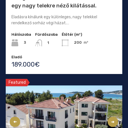
egy nagy telekre néző kilátással.
Eladásra kínálunk egy különleges, nagy telekkel
rendelkező sorház végi házat.…
Hálószoba
Fürdőszoba
Élőtér (m²)
3
200
m²
1
Eladó
189.000€
Featured