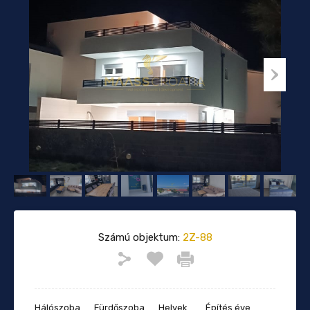
Számú objektum:
2Z-88
Hálószoba
Fürdőszoba
Helyek
Építés éve