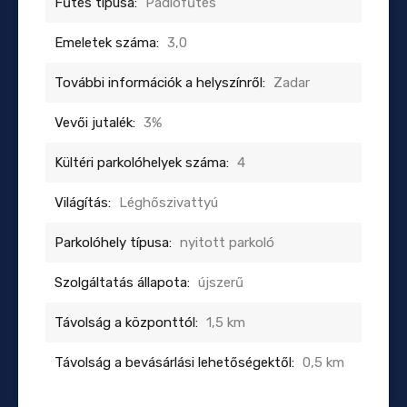
Fűtés típusa:
Padlófűtés
Emeletek száma:
3,0
További információk a helyszínről:
Zadar
Vevői jutalék:
3%
Kültéri parkolóhelyek száma:
4
Világítás:
Léghőszivattyú
Parkolóhely típusa:
nyitott parkoló
Szolgáltatás állapota:
újszerű
Távolság a központtól:
1,5 km
Távolság a bevásárlási lehetőségektől:
0,5 km