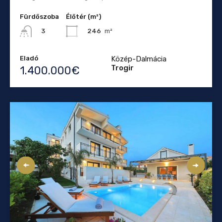
Fürdőszoba
Élőtér (m²)
246
m²
3
Eladó
Közép-Dalmácia
Trogir
1.400.000€