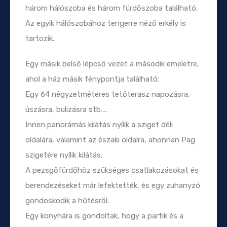
három hálószoba és három fürdőszoba található.
Az egyik hálószobához tengerre néző erkély is
tartozik.
Egy másik belső lépcső vezet a második emeletre,
ahol a ház másik fénypontja található:
Egy 64 négyzetméteres tetőterasz napozásra,
úszásra, bulizásra stb….
Innen panorámás kilátás nyílik a sziget déli
oldalára, valamint az északi oldalra, ahonnan Pag
szigetére nyílik kilátás.
A pezsgőfürdőhöz szükséges csatlakozásokat és
berendezéseket már lefektették, és egy zuhanyzó
gondoskodik a hűtésről.
Egy konyhára is gondoltak, hogy a partik és a