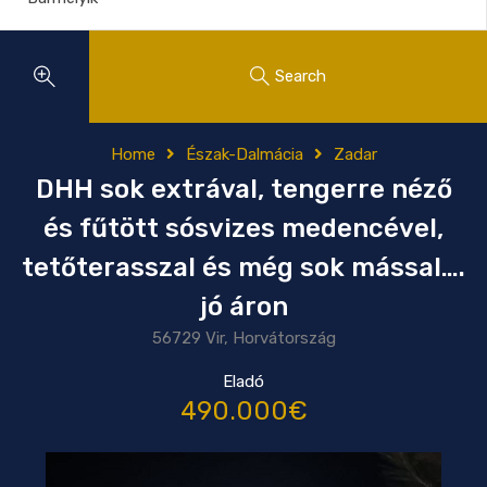
Search
Home
Észak-Dalmácia
Zadar
DHH sok extrával, tengerre néző
és fűtött sósvizes medencével,
tetőterasszal és még sok mással….
jó áron
56729 Vir, Horvátország
Eladó
490.000€