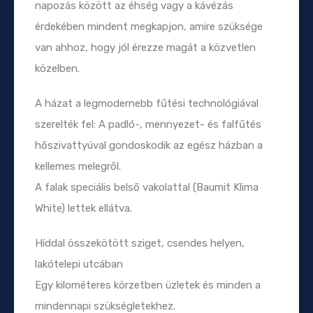
napozás között az éhség vagy a kávézás
érdekében mindent megkapjon, amire szüksége
van ahhoz, hogy jól érezze magát a közvetlen
közelben.
A házat a legmodernebb fűtési technológiával
szerelték fel: A padló-, mennyezet- és falfűtés
hőszivattyúval gondoskodik az egész házban a
kellemes melegről.
A falak speciális belső vakolattal (Baumit Klima
White) lettek ellátva.
Híddal összekötött sziget, csendes helyen,
lakótelepi utcában
Egy kilométeres körzetben üzletek és minden a
mindennapi szükségletekhez.