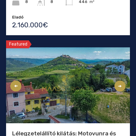
8
446
m²
8
Eladó
2.160.000€
Featured
Lélegzetelállító kilátás: Motovunra és