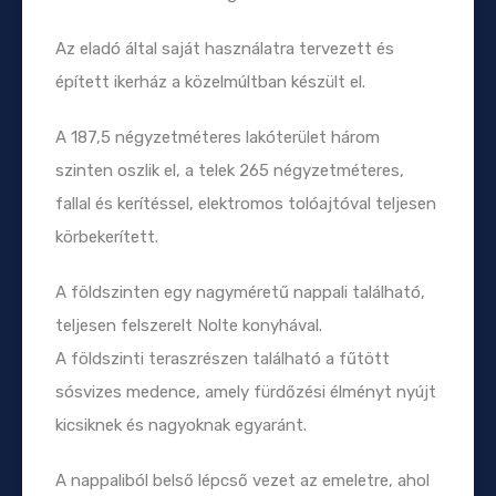
Az eladó által saját használatra tervezett és
épített ikerház a közelmúltban készült el.
A 187,5 négyzetméteres lakóterület három
szinten oszlik el, a telek 265 négyzetméteres,
fallal és kerítéssel, elektromos tolóajtóval teljesen
körbekerített.
A földszinten egy nagyméretű nappali található,
teljesen felszerelt Nolte konyhával.
A földszinti teraszrészen található a fűtött
sósvizes medence, amely fürdőzési élményt nyújt
kicsiknek és nagyoknak egyaránt.
A nappaliból belső lépcső vezet az emeletre, ahol