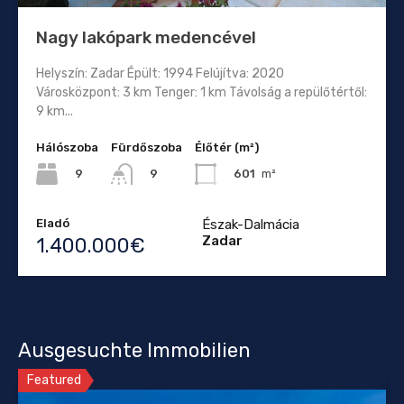
Nagy lakópark medencével
Helyszín: Zadar Épült: 1994 Felújítva: 2020
Városközpont: 3 km Tenger: 1 km Távolság a repülőtértől:
9 km...
Hálószoba
Fürdőszoba
Élőtér (m²)
9
601
m²
9
Eladó
Észak-Dalmácia
Zadar
1.400.000€
Ausgesuchte Immobilien
Featured