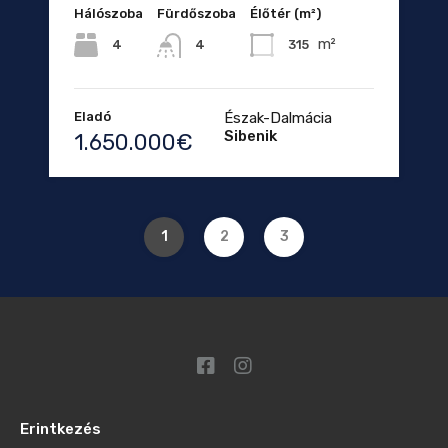
Hálószoba
Fürdőszoba
Élőtér (m²)
m²
4
315
4
Eladó
Észak-Dalmácia
Sibenik
1.650.000€
1
2
3
Erintkezés