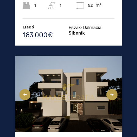
m²
1
52
1
Eladó
Észak-Dalmácia
Sibenik
183.000€