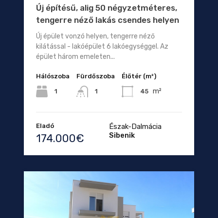
Új építésű, alig 50 négyzetméteres,
tengerre néző lakás csendes helyen
Új épület vonzó helyen, tengerre néző
kilátással - lakóépület 6 lakóegységgel. Az
épület három emeleten...
Hálószoba
Fürdőszoba
Élőtér (m²)
m²
1
45
1
Eladó
Észak-Dalmácia
Sibenik
174.000€