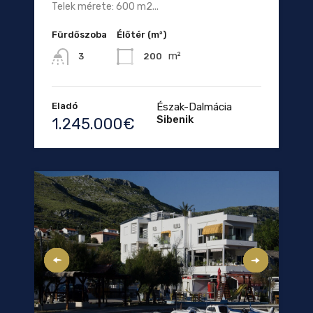
Telek mérete: 600 m2...
Fürdőszoba
Élőtér (m²)
m²
200
3
Eladó
Észak-Dalmácia
Sibenik
1.245.000€