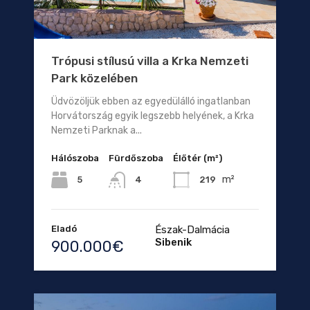
Trópusi stílusú villa a Krka Nemzeti
Park közelében
Üdvözöljük ebben az egyedülálló ingatlanban
Horvátország egyik legszebb helyének, a Krka
Nemzeti Parknak a...
Hálószoba
Fürdőszoba
Élőtér (m²)
m²
5
219
4
Eladó
Észak-Dalmácia
Sibenik
900.000€