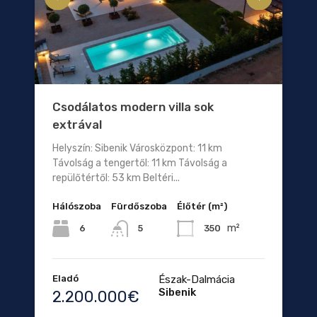
Csodálatos modern villa sok
extrával
Helyszín: Sibenik Városközpont: 11 km
Távolság a tengertől: 11 km Távolság a
repülőtértől: 53 km Beltéri...
Hálószoba
Fürdőszoba
Élőtér (m²)
m²
6
350
5
Eladó
Észak-Dalmácia
Sibenik
2.200.000€