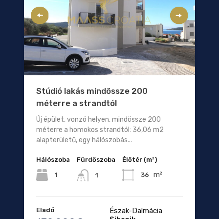
Stúdió lakás mindössze 200
méterre a strandtól
Új épület, vonzó helyen, mindössze 200
méterre a homokos strandtól: 36,06 m2
alapterületű, egy hálószobás...
Hálószoba
Fürdőszoba
Élőtér (m²)
m²
1
36
1
Eladó
Észak-Dalmácia