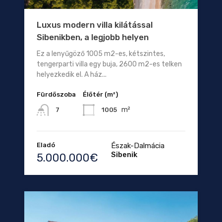
Luxus modern villa kilátással
Sibenikben, a legjobb helyen
Ez a lenyűgöző 1005 m2-es, kétszintes,
tengerparti villa egy buja, 2600 m2-es telken
helyezkedik el. A ház...
Fürdőszoba
Élőtér (m²)
m²
1005
7
Eladó
Észak-Dalmácia
Sibenik
5.000.000€