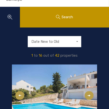
Search
Date New to Old
1
to
16
out of
42
properties