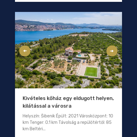
Kivételes kőház egy eldugott helyen,
kilátással a városra
Helyszín: Šibenik Épült: 2021 Városközpont: 10
km Tenger: 0.1 km Távolság a repülőtértől: 85
km Beltéri...