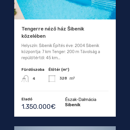
Tengerre néző ház Šibenik
közelében
Helyszín: Šibenik Építés éve: 2004 Šibenik
központja: 7 km Tenger: 200 m Távolság a
repülőtértől: 45 km...
Fürdőszoba
Élőtér (m²)
m²
328
4
Eladó
Észak-Dalmácia
Sibenik
1.350.000€