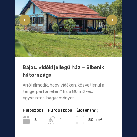
Bájos, vidéki jellegű ház – Sibenik
hátországa
Arról álmodik, hogy vidéken, közvetlenül a
tengerparton éljen? Ez a 80 m2-es,
egyszintes, hagyományos...
Hálószoba
Fürdőszoba
Élőtér (m²)
m²
3
80
1