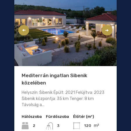
Mediterrán ingatlan Sibenik
közelében
Helyszín: Šibenik Épült: 2021 Felújítva: 2023
Šibenik központja: 35 km Tenger: 8 km
Távolság a...
Hálószoba
Fürdőszoba
Élőtér (m²)
m²
2
120
3