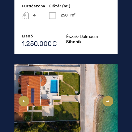
Fürdőszoba
Élőtér (m²)
m²
250
4
Eladó
Észak-Dalmácia
Sibenik
1.250.000€