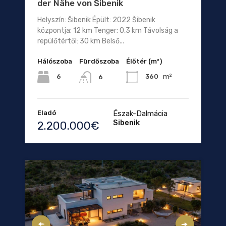
der Nähe von Šibenik
Helyszín: Šibenik Épült: 2022 Šibenik
központja: 12 km Tenger: 0,3 km Távolság a
repülőtértől: 30 km Belső...
Hálószoba
Fürdőszoba
Élőtér (m²)
m²
6
360
6
Eladó
Észak-Dalmácia
Sibenik
2.200.000€