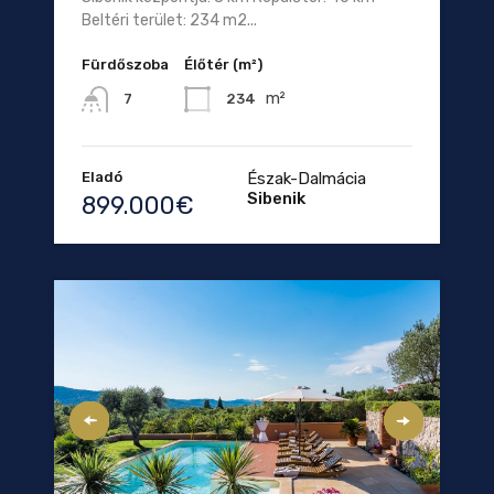
Beltéri terület: 234 m2...
Fürdőszoba
Élőtér (m²)
m²
234
7
Eladó
Észak-Dalmácia
Sibenik
899.000€