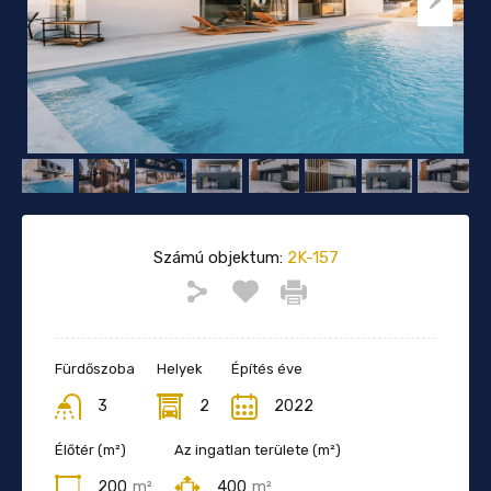
Számú objektum:
2K-157
Fürdőszoba
Helyek
Építés éve
3
2
2022
Élőtér (m²)
Az ingatlan területe (m²)
200
m²
400
m²