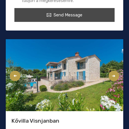
tudjon a megkeresésemre.
Send Message
Kővilla Visnjanban