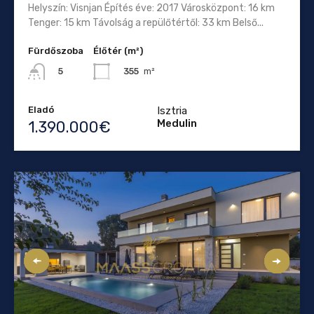
Helyszín: Visnjan Építés éve: 2017 Városközpont: 16 km
Tenger: 15 km Távolság a repülőtértől: 33 km Belső...
Fürdőszoba
Élőtér (m²)
355
m²
5
Eladó
Isztria
Medulin
1.390.000€