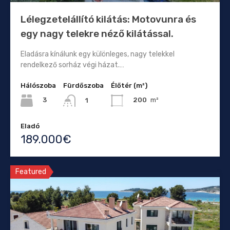
Lélegzetelállító kilátás: Motovunra és
egy nagy telekre néző kilátással.
Eladásra kínálunk egy különleges, nagy telekkel
rendelkező sorház végi házat.…
Hálószoba
Fürdőszoba
Élőtér (m²)
3
200
m²
1
Eladó
189.000€
Featured