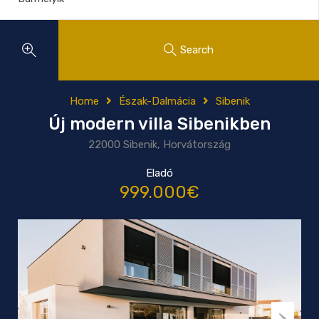
Search
Home
Észak-Dalmácia
Sibenik
Új modern villa Sibenikben
22000 Sibenik, Horvátország
Eladó
999.000€