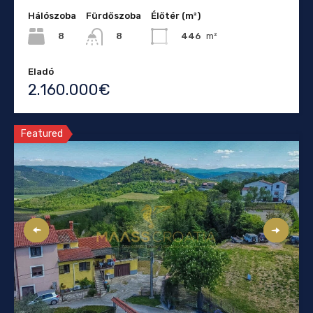
Hálószoba
Fürdőszoba
Élőtér (m²)
8
446
m²
8
Eladó
2.160.000€
Featured