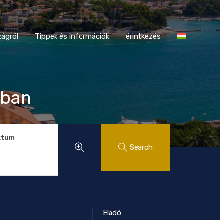
tországról
Tippek és információk
érintkezés
ágról
Tippek és információk
érintkezés
rban
ktum
Search
Eladó