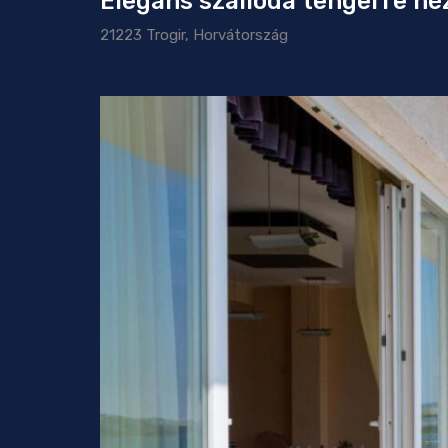
Elegáns szálloda tengerre néz
21223 Trogir, Horvátország