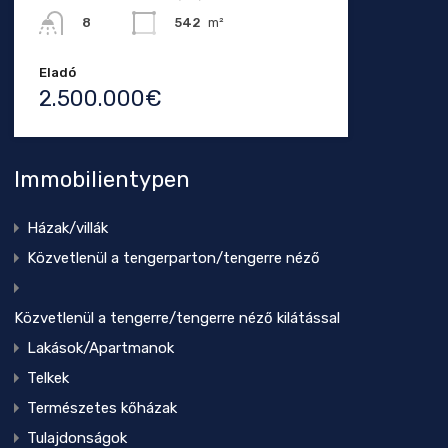
542
m²
8
Eladó
2.500.000€
Immobilientypen
Házak/villák
Közvetlenül a tengerparton/tengerre néző
Közvetlenül a tengerre/tengerre néző kilátással
Lakások/Apartmanok
Telkek
Természetes kőházak
Tulajdonságok