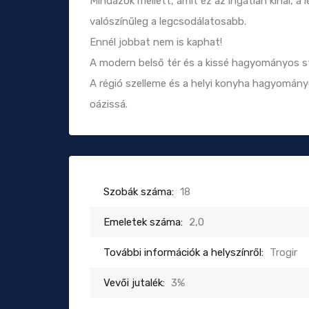
Mindazok mellett, amit ez az ingatlan kínál, a l
valószínűleg a legcsodálatosabb.
Ennél jobbat nem is kaphat!
A modern belső tér és a kissé hagyományos stíl
A régió szelleme és a helyi konyha hagyományo
oázissá.
Szobák száma:
18
Emeletek száma:
2,0
További információk a helyszínről:
Trogir
Vevői jutalék:
3%