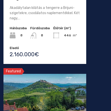
Akadálytalan kilátás a tengerre a Brijuni-
szigetekre, csodálatos naplementékkel. Két
nagy,…
Hálószoba
Fürdőszoba
Élőtér (m²)
8
446
m²
8
Eladó
2.160.000€
Featured