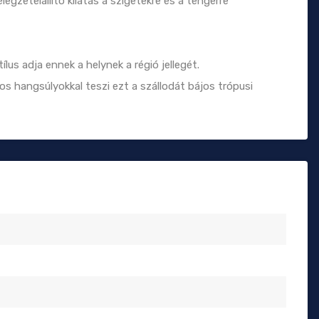
élegzetelállító kilátás a szigetekre és a tengerre
us adja ennek a helynek a régió jellegét.
s hangsúlyokkal teszi ezt a szállodát bájos trópusi