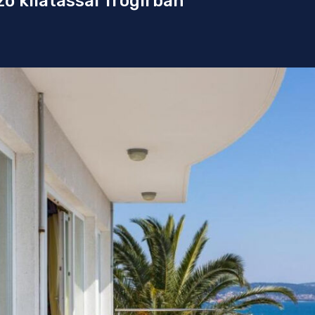
ő kilátással Trogirban