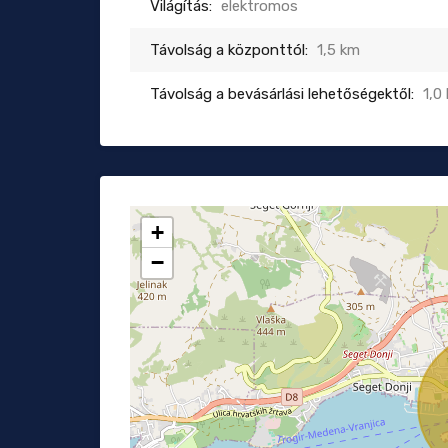
Világítás:
elektromos
Távolság a központtól:
1,5 km
Távolság a bevásárlási lehetőségektől:
1,0
+
−