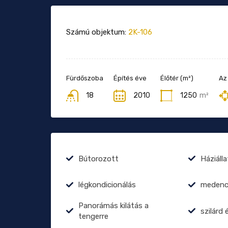
Számú objektum:
2K-106
Fürdőszoba
Építés éve
Élőtér (m²)
Az
18
2010
1250
m²
Bútorozott
Háziáll
légkondicionálás
medenc
Panorámás kilátás a
szilárd 
tengerre