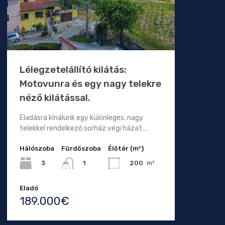
Lélegzetelállító kilátás:
Motovunra és egy nagy telekre
néző kilátással.
Eladásra kínálunk egy különleges, nagy
telekkel rendelkező sorház végi házat.…
Hálószoba
Fürdőszoba
Élőtér (m²)
3
200
m²
1
Eladó
189.000€