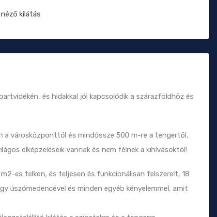
 néző kilátás
artvidékén, és hidakkal jól kapcsolódik a szárazföldhöz és
n a városközponttól és mindössze 500 m-re a tengertől,
világos elképzeléseik vannak és nem félnek a kihívásoktól!
m2-es telken, és teljesen és funkcionálisan felszerelt, 18
 nagy úszómedencével és minden egyéb kényelemmel, amit