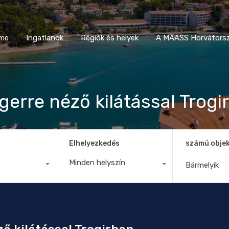
Home
Ingatlanok
Régiók és helyek
A MAASS Horvá
me
Ingatlanok
Régiók és helyek
A MAASS Horvátorsz
gerre néző kilátással Trogi
Elhelyezkedés
számú obje
Minden helyszín