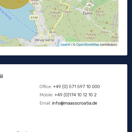
Leaflet
| ©
OpenStreetMap
contributors
ól
Office:
+49 (0) 571 597 10 000
Mobile:
+49 (0)174 10 12 10 2
Email:
info@maasscroatia.de