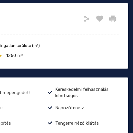
 ingatlan területe (m²)
1250
m²
Kereskedelmi felhasználás
at megengedett
lehetséges
e
Napozóterasz
építés
Tengerre néző kilátás