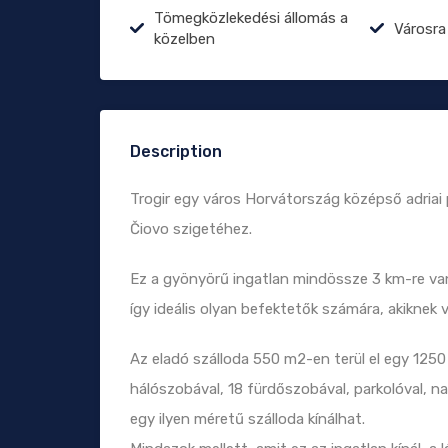
Tömegközlekedési állomás a
Városra
közelben
Description
Trogir egy város Horvátország középső adriai p
Čiovo szigetéhez.
Ez a gyönyörű ingatlan mindössze 3 km-re va
így ideális olyan befektetők számára, akiknek 
Az eladó szálloda 550 m2-en terül el egy 1250 
hálószobával, 18 fürdőszobával, parkolóval,
egy ilyen méretű szálloda kínálhat.