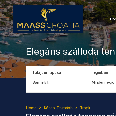
Ho
Elegáns szálloda ten
Tulajdon típusa
régióban
Bármelyik
Minden régió
Home
Közép-Dalmácia
Trogir