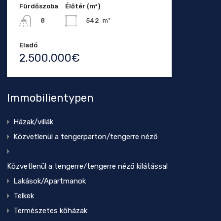
Fürdőszoba
Élőtér (m²)
542
m²
8
Eladó
2.500.000€
Immobilientypen
Házak/villák
Közvetlenül a tengerparton/tengerre néző
Közvetlenül a tengerre/tengerre néző kilátással
Lakások/Apartmanok
Telkek
Természetes kőházak