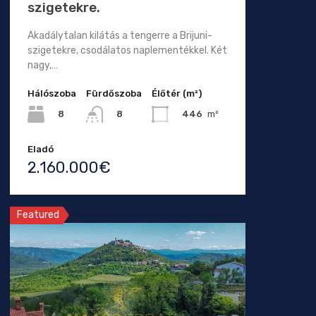
szigetekre.
Akadálytalan kilátás a tengerre a Brijuni-
szigetekre, csodálatos naplementékkel. Két
nagy,…
Hálószoba
Fürdőszoba
Élőtér (m²)
8
446
m²
8
Eladó
2.160.000€
Featured