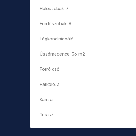
Hálószobák: 7
Fürdőszobák: 8
Légkondicionáló
Úszómedence: 36 m2
Forró cső
Parkoló: 3
Kamra
Terasz