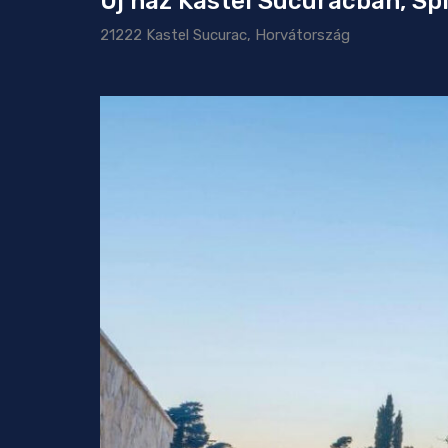
Új ház Kastel Sucuracban, Sp
21222 Kastel Sucurac, Horvátország