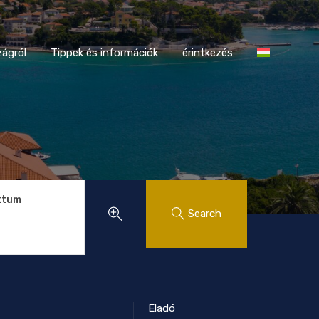
tországról
Tippek és információk
érintkezés
ágról
Tippek és információk
érintkezés
ktum
Search
Eladó