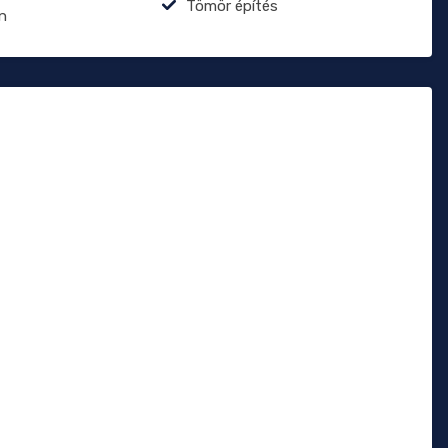
Tömör építés
n