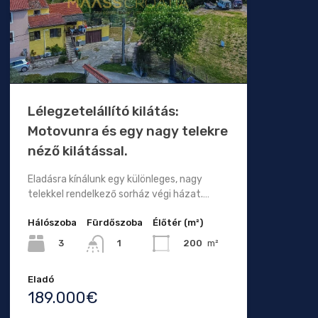
Lélegzetelállító kilátás:
Motovunra és egy nagy telekre
néző kilátással.
Eladásra kínálunk egy különleges, nagy
telekkel rendelkező sorház végi házat.…
Hálószoba
Fürdőszoba
Élőtér (m²)
3
200
m²
1
Eladó
189.000€