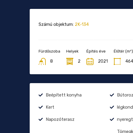
Számú objektum:
2K-134
Fürdőszoba
Helyek
Építés éve
Élőtér (m²)
8
2
2021
46
Beépített konyha
Bútoro
Kert
légkond
Napozóterasz
nyereg
Tömegkö