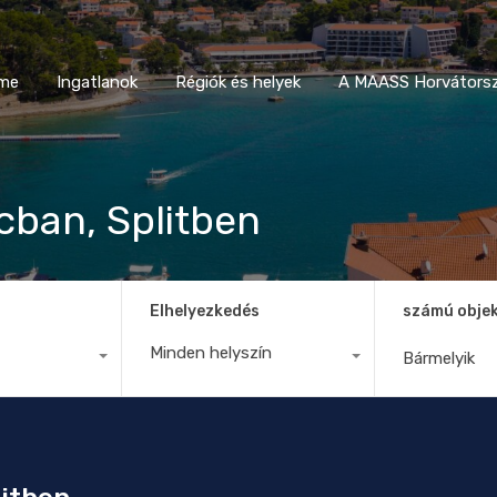
Home
Ingatlanok
Régiók és helyek
A MAASS Horvá
me
Ingatlanok
Régiók és helyek
A MAASS Horvátorsz
cban, Splitben
Elhelyezkedés
számú obje
Minden helyszín