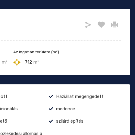
Az ingatlan területe (m²)
4
m²
712
m²
zott
Háziállat megengedett
icionálás
medence
tető
szilárd építés
zlekedési állomás a