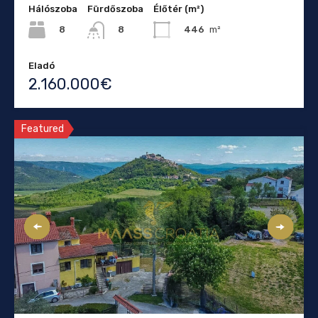
Hálószoba
Fürdőszoba
Élőtér (m²)
8
446
m²
8
Eladó
2.160.000€
Featured