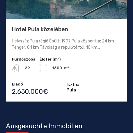
Hotel Pula közelében
Helyszín: Pula régió Épült: 1997 Pula központja: 24 km
Tenger: 0.1 km Távolság a repülőtértől: 10 km...
Fürdőszoba
Élőtér (m²)
1600
m²
29
Eladó
Isztria
Pula
2.650.000€
Ausgesuchte Immobilien