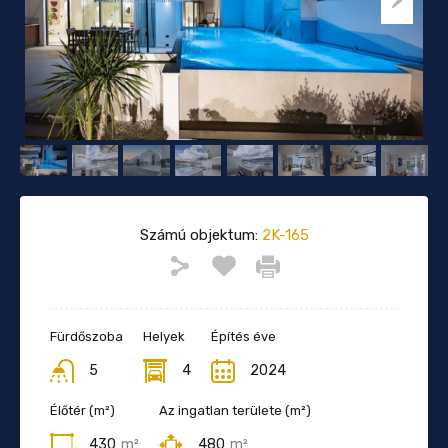
Számú objektum:
2K-165
Fürdőszoba
Helyek
Építés éve
5
4
2024
Élőtér (m²)
Az ingatlan területe (m²)
430
m²
480
m²