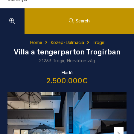
Search
Home
Közép-Dalmácia
Trogir
Villa a tengerparton Trogirban
21233 Trogir, Horvátország
Eladó
2.500.000€