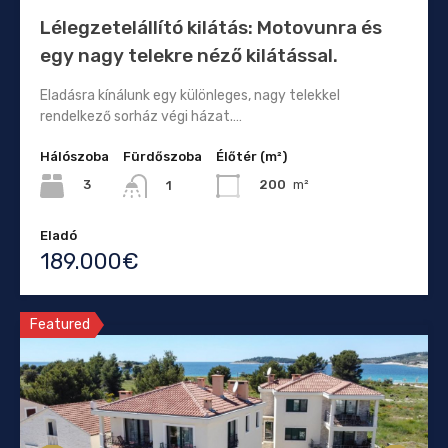
Lélegzetelállító kilátás: Motovunra és
egy nagy telekre néző kilátással.
Eladásra kínálunk egy különleges, nagy telekkel
rendelkező sorház végi házat.…
Hálószoba
Fürdőszoba
Élőtér (m²)
3
200
m²
1
Eladó
189.000€
Featured