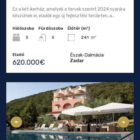
Ez a két ikerház, amelyek a tervek szerint 2024 nyarára
készülnek el, eladók egy új fejlesztési területen, a...
Hálószoba
Fürdőszoba
Élőtér (m²)
5
241
m²
5
Eladó
Észak-Dalmácia
Zadar
620.000€