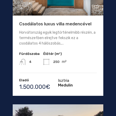
Csodálatos luxus villa medencével
Horvátország egyik legtörténelmibb részén, a
természetben elrejtve fekszik ez a
csodálatos 4 hálószobás,...
Fürdőszoba
Élőtér (m²)
m²
250
4
Eladó
Isztria
Medulin
1.500.000€