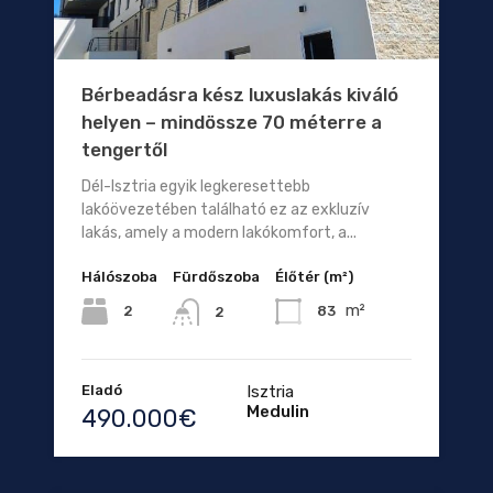
Bérbeadásra kész luxuslakás kiváló
helyen – mindössze 70 méterre a
tengertől
Dél-Isztria egyik legkeresettebb
lakóövezetében található ez az exkluzív
lakás, amely a modern lakókomfort, a...
Hálószoba
Fürdőszoba
Élőtér (m²)
m²
2
83
2
Eladó
Isztria
Medulin
490.000€