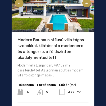
Modern Bauhaus stílusú villa tágas
szobákkal, kilátással a medencére
és a tengerre, a földszinten
akadálymentesített
Modern villa Liznjanban, 497,52 m2
összterülettel. Az újonnan épült és modern
villa földszintje magas...
Hálószoba
Fürdőszoba
Élőtér (m²)
m²
4
497
5