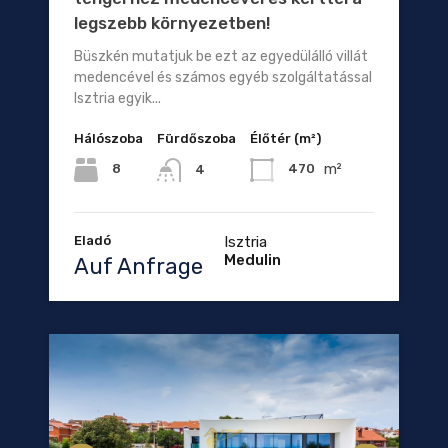
legszebb környezetben!
Büszkén mutatjuk be ezt az egyedülálló villát
medencével és számos egyéb szolgáltatással
Isztria egyik...
Hálószoba
Fürdőszoba
Élőtér (m²)
m²
8
470
4
Eladó
Isztria
Medulin
Auf Anfrage