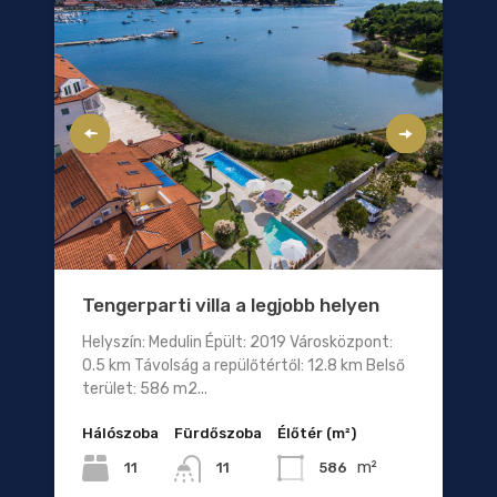
Tengerparti villa a legjobb helyen
Helyszín: Medulin Épült: 2019 Városközpont:
0.5 km Távolság a repülőtértől: 12.8 km Belső
terület: 586 m2...
Hálószoba
Fürdőszoba
Élőtér (m²)
m²
11
586
11