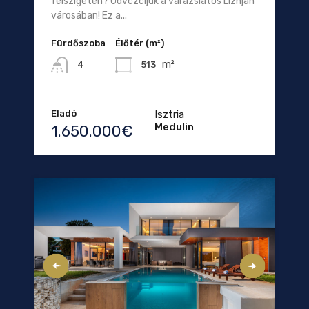
félszigeten? Üdvözöljük a varázslatos Liznjan
városában! Ez a...
Fürdőszoba
Élőtér (m²)
m²
513
4
Eladó
Isztria
Medulin
1.650.000€