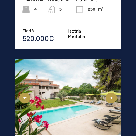
m²
4
230
3
Eladó
Isztria
Medulin
520.000€