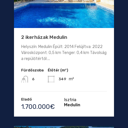
2 ikerházak Medulin
Helyszín: Medulin Épült: 2014 Felújítva: 2022
Városközpont: 0,5 km Tenger: 0,4 km Távolság
a repülőtértől:...
Fürdőszoba
Élőtér (m²)
m²
349
6
Eladó
Isztria
Medulin
1.700.000€