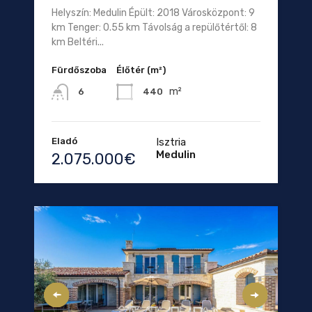
Helyszín: Medulin Épült: 2018 Városközpont: 9
km Tenger: 0.55 km Távolság a repülőtértől: 8
km Beltéri...
Fürdőszoba
Élőtér (m²)
m²
440
6
Eladó
Isztria
Medulin
2.075.000€