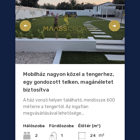
Mobilház nagyon közel a tengerhez,
egy gondozott telken, magánéletet
biztosítva
A ház vonzó helyen található, mindössze 600
méterre a tengertől. Az ingatlan
megvásárlásával lehetősége...
Hálószoba
Fürdőszoba
Élőtér (m²)
m²
2
24
1