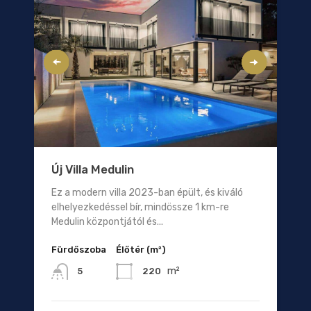
Új Villa Medulin
Ez a modern villa 2023-ban épült, és kiváló
elhelyezkedéssel bír, mindössze 1 km-re
Medulin központjától és...
Fürdőszoba
Élőtér (m²)
m²
220
5