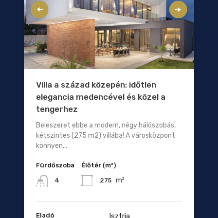
Villa a század közepén: időtlen
elegancia medencével és közel a
tengerhez
Beleszeret ebbe a modern, négy hálószobás,
kétszintes (275 m2) villába! A városközpont
könnyen...
Fürdőszoba
Élőtér (m²)
m²
275
4
Eladó
Isztria