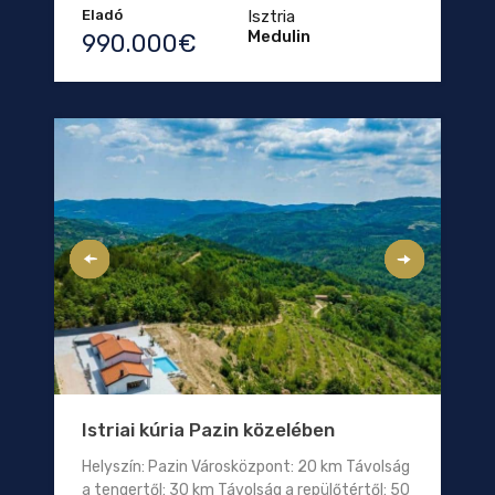
Eladó
Isztria
Medulin
990.000€
Istriai kúria Pazin közelében
Helyszín: Pazin Városközpont: 20 km Távolság
a tengertől: 30 km Távolság a repülőtértől: 50