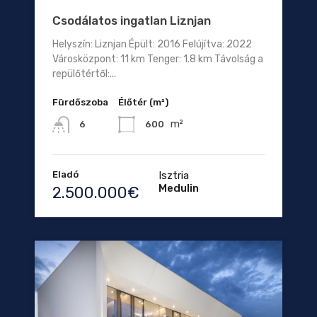
Csodálatos ingatlan Liznjan
Helyszín: Liznjan Épült: 2016 Felújítva: 2022
Városközpont: 11 km Tenger: 1.8 km Távolság a
repülőtértől:...
Fürdőszoba
Élőtér (m²)
m²
600
6
Eladó
Isztria
Medulin
2.500.000€