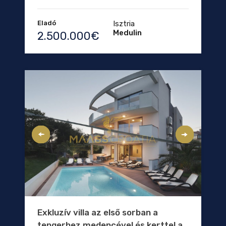
Eladó
Isztria
Medulin
2.500.000€
Exkluzív villa az első sorban a
tengerhez medencével és kerttel a