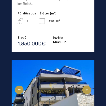
km Belső...
Fürdőszoba
Élőtér (m²)
m²
310
7
Eladó
Isztria
Medulin
1.850.000€