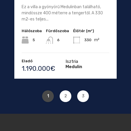
Ez a villa a gyönyörű Medulinban található,
mindössze 400 méterre a tengertől. A 330
m2-es teljes...
Hálószoba
Fürdőszoba
Élőtér (m²)
m²
5
330
6
Eladó
Isztria
Medulin
1.190.000€
1
2
3