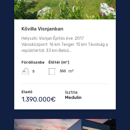
Kővilla Visnjanban
Helyszín: Visnjan Építés éve: 2017
Városközpont: 16 km Tenger: 15 km Távolság a
repülőtértől: 33 km Belső...
Fürdőszoba
Élőtér (m²)
m²
355
5
Eladó
Isztria
Medulin
1.390.000€