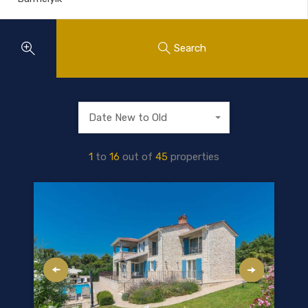
Search
Date New to Old
1
to
16
out of
45
properties